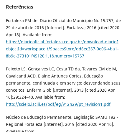
Referências
Fortaleza PM de. Diário Oficial do Município No 15.757, de
29 de abril de 2016 [Internet]. Fortaleza; 2016 [cited 2020
Apr 18]. Available from:
https://diariooficial.fortaleza.ce.gov.br/download-diario?
objectId=workspace://SpacesStore/dd6ec367-0e06-4ba1-
8b9e-373101f45120;1.1&numero=15757
Peixoto LS, Gonçalves LC, Costa TD da, Tavares CM de M,
Cavalcanti ACD, Elaine Antunes Cortez. Educação
permanente, continuada e em serviço: desvendando seus
conceitos. Enferm Glob [Internet]. 2013 [cited 2020 Apr
16];29:324–40. Available from:
http://scielo.isciii.es/pdf/eg/v12n29/pt_revision1.pdf
Núcleo de Educação Permanente. Legislação SAMU 192 -
Regional Fortaleza [Internet]. 2019 [cited 2020 Apr 16].
Available from: