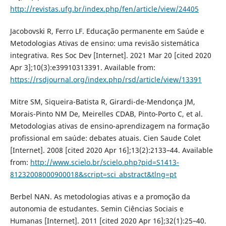
http://revistas.ufg.br/index.php/fen/article/view/24405
Jacobovski R, Ferro LF. Educação permanente em Saúde e
Metodologias Ativas de ensino: uma revisão sistemática
integrativa. Res Soc Dev [Internet]. 2021 Mar 20 [cited 2020
Apr 3];10(3):e39910313391. Available from:
https://rsdjournal.org/index.php/rsd/article/view/13391
Mitre SM, Siqueira-Batista R, Girardi-de-Mendonça JM,
Morais-Pinto NM De, Meirelles CDAB, Pinto-Porto C, et al.
Metodologias ativas de ensino-aprendizagem na formação
profissional em saúde: debates atuais. Cien Saude Colet
[Internet]. 2008 [cited 2020 Apr 16];13(2):2133–44. Available
from:
http://www.scielo.br/scielo.php?pid=S1413-
81232008000900018&script=sci_abstract&tlng=pt
Berbel NAN. As metodologias ativas e a promoção da
autonomia de estudantes. Semin Ciências Sociais e
Humanas [Internet]. 2011 [cited 2020 Apr 16];32(1):25–40.