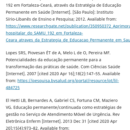
192 em Fortaleza-Ceará, através da Estratégia de Educação
Permanente em Saúde [Internet]. [São Paulo]: Instituto
Sírio-Libanês de Ensino e Pesquisa; 2012. Available from:
https://www.researchgate.net/publication/350950372_Aprimo
hospitalar_do_SAMU_192_em_Fortaleza-
Ceara_atraves_da_Estrategia_de_Educacao_Permanente_em_Sa
Lopes SRS, Piovesan ÉT de A, Melo L de O, Pereira MF.
Potencialidades da educação permanente para a
transformação das práticas de saúde. Com Ciências Saúde
[Internet]. 2007 [cited 2020 Apr 16];18(2):147–55. Available
from:
https://pesquisa.bvsalud.org/portal/resource/pt/lil-
484725
El Hetti LB, Bernardes A, Gabriel CS, Fortuna CM, Maziero
VG. Educação permanente/continuada como estratégias de
gestão no Serviço de Atendimento Móvel de Urgência. Rev
Eletrônica Enferm [Internet]. 2013 Dec 31 [cited 2020 Apr
20];15(4):973–82. Available from: