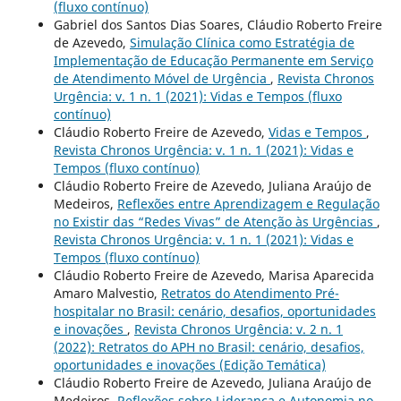
(fluxo contínuo)
Gabriel dos Santos Dias Soares, Cláudio Roberto Freire
de Azevedo,
Simulação Clínica como Estratégia de
Implementação de Educação Permanente em Serviço
de Atendimento Móvel de Urgência
,
Revista Chronos
Urgência: v. 1 n. 1 (2021): Vidas e Tempos (fluxo
contínuo)
Cláudio Roberto Freire de Azevedo,
Vidas e Tempos
,
Revista Chronos Urgência: v. 1 n. 1 (2021): Vidas e
Tempos (fluxo contínuo)
Cláudio Roberto Freire de Azevedo, Juliana Araújo de
Medeiros,
Reflexões entre Aprendizagem e Regulação
no Existir das “Redes Vivas” de Atenção às Urgências
,
Revista Chronos Urgência: v. 1 n. 1 (2021): Vidas e
Tempos (fluxo contínuo)
Cláudio Roberto Freire de Azevedo, Marisa Aparecida
Amaro Malvestio,
Retratos do Atendimento Pré-
hospitalar no Brasil: cenário, desafios, oportunidades
e inovações
,
Revista Chronos Urgência: v. 2 n. 1
(2022): Retratos do APH no Brasil: cenário, desafios,
oportunidades e inovações (Edição Temática)
Cláudio Roberto Freire de Azevedo, Juliana Araújo de
Medeiros,
Reflexões sobre Liderança e Autonomia no