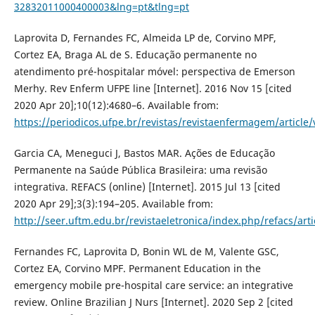
32832011000400003&lng=pt&tlng=pt
Laprovita D, Fernandes FC, Almeida LP de, Corvino MPF,
Cortez EA, Braga AL de S. Educação permanente no
atendimento pré-hospitalar móvel: perspectiva de Emerson
Merhy. Rev Enferm UFPE line [Internet]. 2016 Nov 15 [cited
2020 Apr 20];10(12):4680–6. Available from:
https://periodicos.ufpe.br/revistas/revistaenfermagem/article
Garcia CA, Meneguci J, Bastos MAR. Ações de Educação
Permanente na Saúde Pública Brasileira: uma revisão
integrativa. REFACS (online) [Internet]. 2015 Jul 13 [cited
2020 Apr 29];3(3):194–205. Available from:
http://seer.uftm.edu.br/revistaeletronica/index.php/refacs/art
Fernandes FC, Laprovita D, Bonin WL de M, Valente GSC,
Cortez EA, Corvino MPF. Permanent Education in the
emergency mobile pre-hospital care service: an integrative
review. Online Brazilian J Nurs [Internet]. 2020 Sep 2 [cited