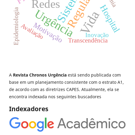
Regulação
Sistemas
Redes
Hospital
Urgência
Epidemiologia
Vida
Motivação
Avaliação
Inovação
Transcendência
A
Revista Chronos Urgência
está sendo publicada com
base em um planejamento consistente com o estrato A1,
de acordo com as diretrizes CAPES. Atualmente, ela se
encontra indexada nos seguintes buscadores
Indexadores