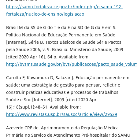
https://samu.fortaleza.ce.gov.br/index.php/o-samu-192-
fortaleza/nucleo-de-ensino/legislacao
Brasil M da SS de G do T e da E na SD de G da E em S.
Política Nacional de Educação Permanente em Saúde
[Internet]. Série B. Textos Básicos de Saúde Série Pactos
pela Saúde 2006, v. 9. Brasília: Ministério da Saúde; 2009
[cited 2020 Apr 16]. 64 p. Available from:
http://bvsms.saude.gov.br/bvs/publicacoes/pacto_saude_volu
Carotta F, Kawamura D, Salazar J. Educação permanente em
saúde: uma estratégia de gestão para pensar, refletir e
construir práticas educativas e processos de trabalhos.
Saúde e Soc [Internet]. 2009 [cited 2020 Apr
16];18(supl.1):48–51. Available from:
http://www.revistas.usp.br/sausoc/article/view/29529
Azevedo CRF de. Aprimoramento da Regulação Médica
Primária no Serviço de Atendimento Pré-hospitalar do SAMU