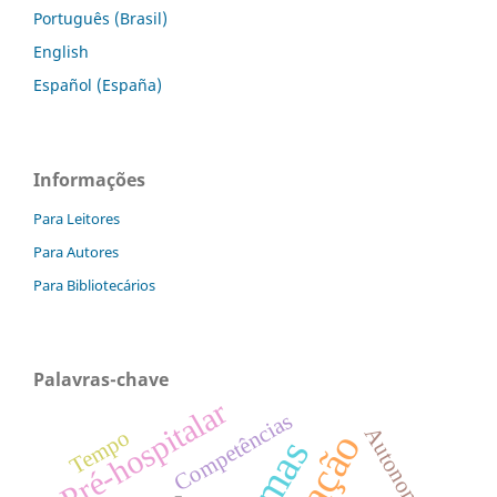
Português (Brasil)
English
Español (España)
Informações
Para Leitores
Para Autores
Para Bibliotecários
Palavras-chave
Pré-hospitalar
Competências
Autonomia
Tempo