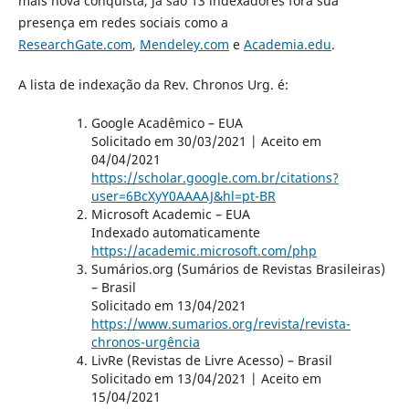
mais nova conquista, já são 13 indexadores fora sua
presença em redes sociais como a
ResearchGate.com
,
Mendeley.com
e
Academia.edu
.
A lista de indexação da Rev. Chronos Urg. é:
Google Acadêmico – EUA
Solicitado em 30/03/2021 | Aceito em
04/04/2021
https://scholar.google.com.br/citations?
user=6BcXyY0AAAAJ&hl=pt-BR
Microsoft Academic – EUA
Indexado automaticamente
https://academic.microsoft.com/php
Sumários.org (Sumários de Revistas Brasileiras)
– Brasil
Solicitado em 13/04/2021
https://www.sumarios.org/revista/revista-
chronos-urgência
LivRe (Revistas de Livre Acesso) – Brasil
Solicitado em 13/04/2021 | Aceito em
15/04/2021