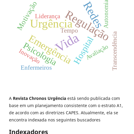
Redes
Autonomia
Motivação
Regulação
Liderança
Urgência
Tempo
Vida
Transcendência
Emergência
Hospital
Psicologia
Avaliação
Inovação
Enfermeiros
A
Revista Chronos Urgência
está sendo publicada com
base em um planejamento consistente com o estrato A1,
de acordo com as diretrizes CAPES. Atualmente, ela se
encontra indexada nos seguintes buscadores
Indexadores