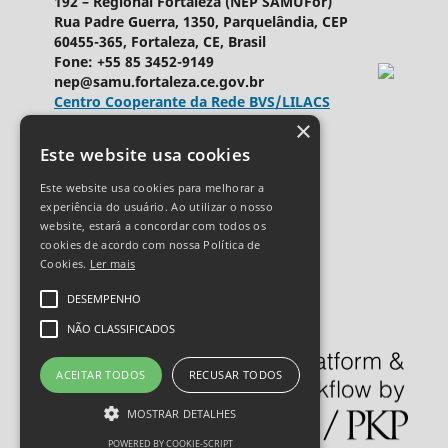
192 – Regional Fortaleza (NEP SAMUFor)
Rua Padre Guerra, 1350, Parquelândia, CEP
60455-365, Fortaleza, CE, Brasil
Fone: +55 85 3452-9149
nep@samu.fortaleza.ce.gov.br
Centro Cooperante da Rede BVS/LILACS
×
Ringgold ID
589969
Este website usa cookies
Licença Creative Commons
Este website usa cookies para melhorar a
experiência do usuário. Ao utilizar o nosso
website, estará a concordar com todos os
cookies de acordo com nossa Política de
Cookies.
Ler mais
DESEMPENHO
NÃO CLASSIFICADOS
ACEITAR TODOS
RECUSAR TODOS
MOSTRAR DETALHES
POWERED BY COOKIE-SCRIPT