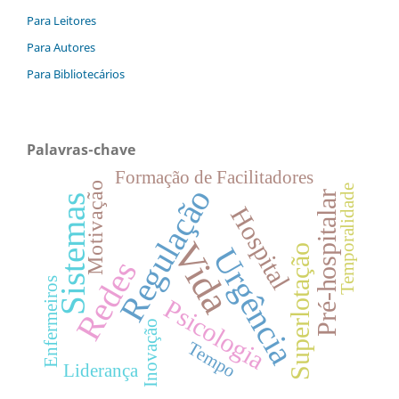
Para Leitores
Para Autores
Para Bibliotecários
Palavras-chave
Formação de Facilitadores
Motivação
Regulação
Temporalidade
Pré-hospitalar
Sistemas
Hospital
Vida
Urgência
Superlotação
Redes
Enfermeiros
Psicologia
Inovação
Tempo
Liderança