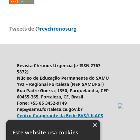
Tweets de
@revchronosurg
Revista Chronos Urgência (e-ISSN 2763-
5872)
Núcleo de Educação Permanente do SAMU
192 – Regional Fortaleza (NEP SAMUFor)
Rua Padre Guerra, 1350, Parquelândia, CEP
60455-365, Fortaleza, CE, Brasil
Fone: +55 85 3452-9149
nep@samu.fortaleza.ce.gov.br
Centro Cooperante da Rede BVS/LILACS
×
Ringgold ID
589969
Este website usa cookies
Licença Creative Commons