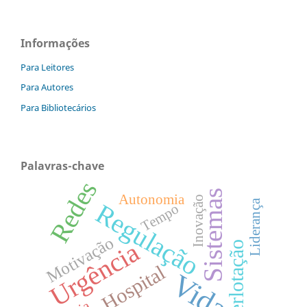
Informações
Para Leitores
Para Autores
Para Bibliotecários
Palavras-chave
Redes
Sistemas
Autonomia
Inovação
Liderança
Regulação
Tempo
Motivação
Urgência
Superlotação
Hospital
Vida