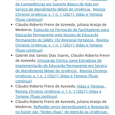
de Competências em Suporte Básico de Vida em
Serviço de Atendimento Móvel de Urgência
,
Revista
Chronos Urgência: v. 1 n. 1 (2021): Vidas e Tempos
(fluxo contínuo)
Cláudio Roberto Freire de Azevedo, Juliana Araújo de
Medeiros,
Evolução na Formação de Facilitadores para
Educação Permanente pelo Núcleo de Educação
Permanente do SAMU 192 Regional Fortaleza
,
Revista
Chronos Urgência: v. 1 n. 1 (2021): Vidas e Tempos
(fluxo contínuo)
Gabriel dos Santos Dias Soares, Cláudio Roberto Freire
de Azevedo,
Simulação Clínica como Estratégia de
Implementação de Educação Permanente em Serviço
de Atendimento Móvel de Urgência
,
Revista Chronos
Urgência: v. 1 n. 1 (2021): Vidas e Tempos (fluxo
contínuo)
Cláudio Roberto Freire de Azevedo,
Vidas e Tempos
,
Revista Chronos Urgência: v. 1 n. 1 (2021): Vidas e
Tempos (fluxo contínuo)
Cláudio Roberto Freire de Azevedo, Juliana Araújo de
Medeiros,
Reflexões entre Aprendizagem e Regulação
no Existir das “Redes Vivas” de Atenção às Urgências
,