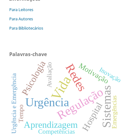
Para Leitores
Para Autores
Para Bibliotecários
Palavras-chave
Psicologia
Motivação
Redes
Avaliação
Inovação
Urgência e Emergência
Vida
Regulação
Sistemas
Urgência
Emergências
Hospital
Tempo
Aprendizagem
Competências