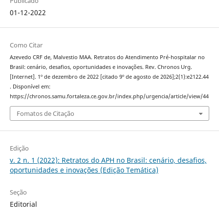
Publicado
01-12-2022
Como Citar
Azevedo CRF de, Malvestio MAA. Retratos do Atendimento Pré-hospitalar no
Brasil: cenário, desafios, oportunidades e inovações. Rev. Chronos Urg.
[Internet]. 1º de dezembro de 2022 [citado 9º de agosto de 2026];2(1):e2122.44
. Disponível em:
https://chronos.samu.fortaleza.ce.gov.br/index.php/urgencia/article/view/44
Fomatos de Citação
Edição
v. 2 n. 1 (2022): Retratos do APH no Brasil: cenário, desafios,
oportunidades e inovações (Edição Temática)
Seção
Editorial