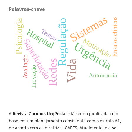
Palavras-chave
Sistemas
Ensaios clínicos
Regulação
Psicologia
Hospital
Tempo
Motivação
Superlotação
Urgência
Avaliação
Redes
Vida
Inovação
Autonomia
A
Revista Chronos Urgência
está sendo publicada com
base em um planejamento consistente com o estrato A1,
de acordo com as diretrizes CAPES. Atualmente, ela se