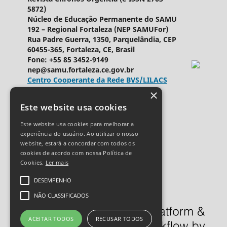
5872)
Núcleo de Educação Permanente do SAMU
192 – Regional Fortaleza (NEP SAMUFor)
Rua Padre Guerra, 1350, Parquelândia, CEP
60455-365, Fortaleza, CE, Brasil
Fone: +55 85 3452-9149
nep@samu.fortaleza.ce.gov.br
Centro Cooperante da Rede BVS/LILACS
×
Ringgold ID
589969
Este website usa cookies
Licença Creative Commons
Este website usa cookies para melhorar a
experiência do usuário. Ao utilizar o nosso
website, estará a concordar com todos os
cookies de acordo com nossa Política de
Cookies.
Ler mais
DESEMPENHO
NÃO CLASSIFICADOS
ACEITAR TODOS
RECUSAR TODOS